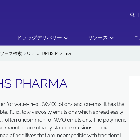
検
ドラッグデリバリー
リソース
ニ
ソース検索
Cithrol DPHS Pharma
HS PHARMA
ier for water-in-oil (W/O) lotions and creams. It has the
ble, fluid, low viscosity emulsions which spread easily
 feel, often uncommon for W/O emulsions. The polymeric
the manufacture of very stable emulsions at low
nce of additives that are incompatible with traditional