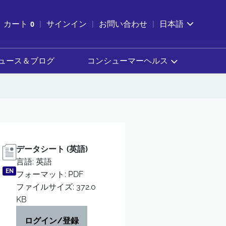
索を開く
カート
0
サインイン
お問い合わせ
日本語
カートを確認する
ュース＆ブログ
コンシューマーヘルス
データシート (英語)
言語: 英語
EN
フォーマット: PDF
ファイルサイズ: 372.0
KB
ログイン/登録