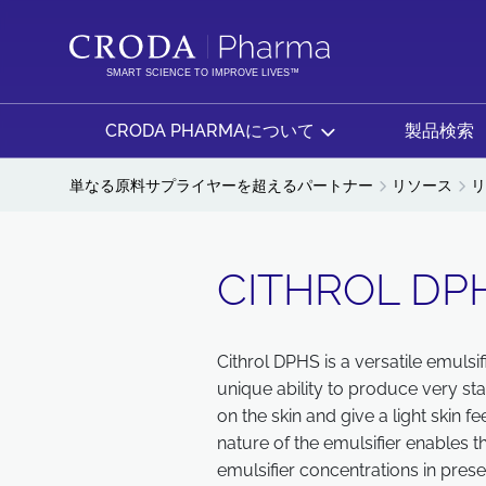
コ
メ
ン
ニ
テ
ュ
SMART SCIENCE TO IMPROVE LIVES™
ン
ー
ツ
を
CRODA PHARMAについて
製品検索
を
ス
ス
キ
単なる原料サプライヤーを超えるパートナー
リソース
リ
キ
ッ
ッ
プ
プ
CITHROL DP
Cithrol DPHS is a versatile emulsif
unique ability to produce very sta
on the skin and give a light skin
nature of the emulsifier enables 
emulsifier concentrations in prese