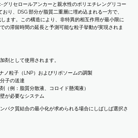
-rac-グリセロールアンカーと親水性のポリエチレングリコー
しており、DSG 部分が脂質二重層に埋め込まれる一方で、
形成します。この構造により、非特異的相互作用が最小限に
での滞留時間の延長と予測可能な粒子挙動が実現されま
化添加剤として使用されます。
質ナノ粒子（LNP）およびリポソームの調製
分子の送達
剤（例：脂質分散液、コロイド懸濁液）
壁が必要なシステム
ンパク質結合の最小化が求められる場合にしばしば選択さ