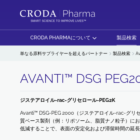
コ
メ
ン
ニ
テ
ュ
SMART SCIENCE TO IMPROVE LIVES™
ン
ー
ツ
を
CRODA PHARMAについて
製品検索
を
ス
ス
キ
単なる原料サプライヤーを超えるパートナー
製品検索
A
キ
ッ
ッ
プ
AVANTI™ DSG PEG2
プ
ジステアロイル-rac-グリセロール-PEG2K
Avanti™ DSG-PEG 2000（ジステアロイル-ra
質ベース製剤（例：リポソーム、脂質ナノ粒子）にお
低減することで、表面の安定化および滞留時間の延長