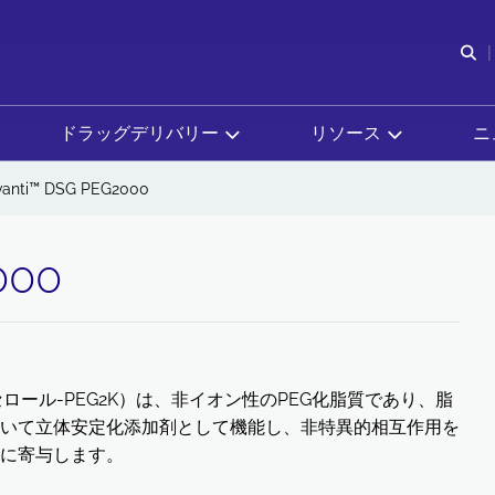
検
ドラッグデリバリー
リソース
ニ
vanti™ DSG PEG2000
000
c-グリセロール-PEG2K）は、非イオン性のPEG化脂質であり、脂
いて立体安定化添加剤として機能し、非特異的相互作用を
に寄与します。