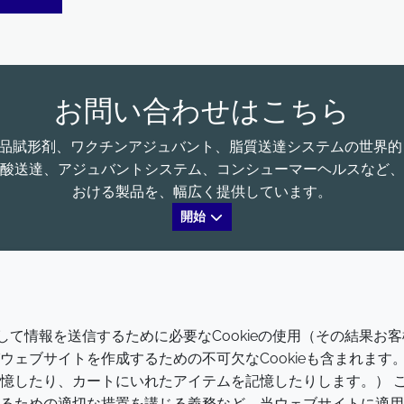
お問い合わせはこちら
る、医薬品賦形剤、ワクチンアジュバント、脂質送達システムの世
酸送達、アジュバントシステム、コンシューマーヘルスなど、
おける製品を、幅広く提供しています。
開始
会社
LEGAL
介して情報を送信するために必要なCookieの使用（その結果お客
Annual Report
利用規約
ェブサイトを作成するための不可欠なCookieも含まれます
憶したり、カートにいれたアイテムを記憶したりします。） 
Sustainability Report
プライバシーポリシー
るための適切な措置を講じる義務など、当ウェブサイトに適用