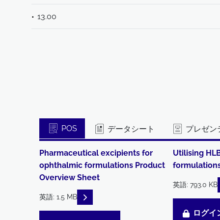
13.00
POS
データシート
プレゼン
Pharmaceutical excipients for
Utilising HLB
ophthalmic formulations Product
formulation
Overview Sheet
英語: 793.0 KB
READ DESCRIPTIONS
英語: 1.5 MB
ログイ