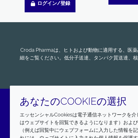
ログイン/登録
Croda Pharmaは、ヒトおよび動物に適用す
細をご覧ください。低分子送達、タンパク質送達、核
あなたのCOOKIEの選択
LinkedIn
エッセンシャルCookiesは電子通信ネットワークを
はウェブサイトを回覧できるようになります）およびウ
（例えば回覧中にウェブフォームに入力した情報を記
れには、ウェブサイトに入力された個人情報を保護す