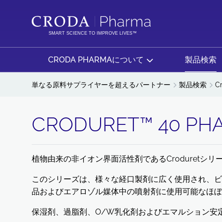
コ
メ
ン
ニ
テ
ュ
SMART SCIENCE TO IMPROVE LIVES™
ン
ー
ツ
を
CRODA PHARMAについて
製品検索
を
ス
ス
キ
単なる原料サプライヤーを超えるパートナー
製品検索
C
キ
ッ
ッ
プ
CRODURET™ 40 PH
プ
植物由来の非イオン界面活性剤であるCroduretシ
このシリーズは、様々な経口製剤に広く使用され、ビ
品およびエアロゾル媒体中の噴射剤に使用可能なほぼ
保湿剤、過脂剤、O/W乳化剤およびエマルション安