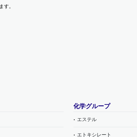
います。
化学グループ
エステル
エトキシレート