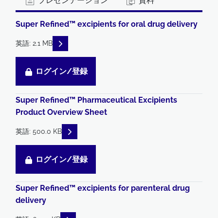
プレゼンテーション
資料
Super Refined™ excipients for oral drug delivery
READ DESCRIPTIONS
英語: 2.1 MB
ログイン/登録
Super Refined™ Pharmaceutical Excipients
Product Overview Sheet
READ DESCRIPTIONS
英語: 500.0 KB
ログイン/登録
Super Refined™ excipients for parenteral drug
delivery