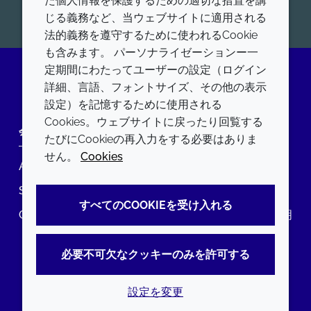
た個人情報を保護するための適切な措置を講
開始
じる義務など、当ウェブサイトに適用される
法的義務を遵守するために使われるCookie
も含みます。 パーソナライゼーションー一
定期間にわたってユーザーの設定（ログイン
詳細、言語、フォントサイズ、その他の表示
LinkedIn
設定）を記憶するために使用される
Cookies。ウェブサイトに戻ったり回覧する
会社
LEGAL
たびにCookieの再入力をする必要はありま
せん。
Cookies
Annual Report
利用規約
Sustainability Report
プライバシーポリシー
すべてのCOOKIEを受け入れる
Croda.com
アクセシビリティに関する声明
クッキーポリシー
必要不可欠なクッキーのみを許可する
設定を変更
© 2026 Croda International Plc