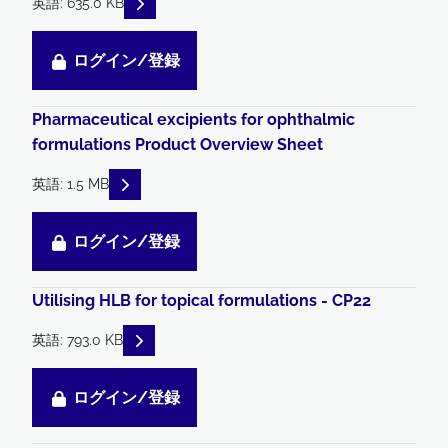
READ DESCRIPTIONS
英語: 635.0 KB
ログイン/登録
Pharmaceutical excipients for ophthalmic
formulations Product Overview Sheet
READ DESCRIPTIONS
英語: 1.5 MB
ログイン/登録
Utilising HLB for topical formulations - CP22
READ DESCRIPTIONS
英語: 793.0 KB
ログイン/登録