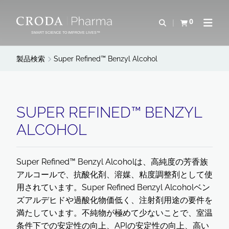
コ
メ
ン
ニ
0
検索を開く
カートを確認す
ナビゲ
テ
ュ
SMART SCIENCE TO IMPROVE LIVES™
ン
ー
ツ
を
製品検索
Super Refined™ Benzyl Alcohol
を
ス
ス
キ
キ
ッ
ッ
プ
SUPER REFINED™ BENZYL
プ
ALCOHOL
Super Refined™ Benzyl Alcoholは、高純度の芳香族
アルコールで、抗酸化剤、溶媒、粘度調整剤として使
用されています。Super Refined Benzyl Alcoholベン
ズアルデヒドや過酸化物価低く、注射剤用途の要件を
満たしています。不純物が極めて少ないことで、室温
条件下での安定性の向上、APIの安定性の向上、高い