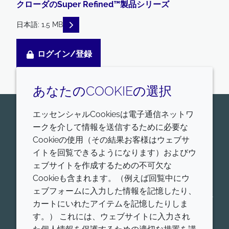
クローダのSuper Refined™製品シリーズ
READ DESCRIPTIONS
日本語: 1.5 MB
ログイン/登録
あなたのCOOKIEの選択
エッセンシャルCookiesは電子通信ネットワ
お問い合わせはこちら
ークを介して情報を送信するために必要な
Croda Pharmaは、ヒトおよび動物に適用する、医薬
Cookieの使用（その結果お客様はウェブサ
品賦形剤、ワクチンアジュバント、脂質送達システム
イトを回覧できるようになります）およびウ
の世界的リーダーです。我々の薬物送達プラットフォ
ェブサイトを作成するための不可欠な
ームの詳細をご覧ください。低分子送達、タンパク質
Cookieも含まれます。（例えば回覧中にウ
送達、核酸送達、アジュバントシステム、コンシュー
ェブフォームに入力した情報を記憶したり、
マーヘルスなど、ヒト用および動物用の各薬物送達プ
カートにいれたアイテムを記憶したりしま
ラットフォームにおける製品を、幅広く提供していま
す。） これには、ウェブサイトに入力され
す。