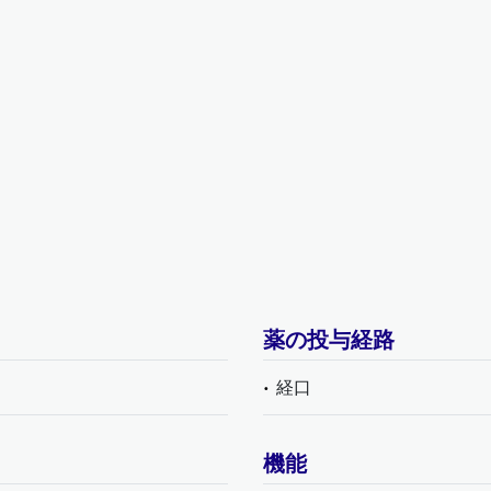
薬の投与経路
経口
機能