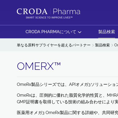
コ
メ
ン
ニ
テ
ュ
SMART SCIENCE TO IMPROVE LIVES™
ン
ー
ツ
を
CRODA PHARMAについて
製品検索
を
ス
ス
キ
単なる原料サプライヤーを超えるパートナー
製品検索
O
キ
ッ
ッ
プ
OMERX™
プ
OmeRx製品シリーズでは、APIオメガ3ソリューシ
OmeRxは、圧倒的に優れた脂質化学的性質と、MH
GMP証明書を取得している技術の組み合わせにより
医薬用オメガ3 OmeRx製品に関する詳細や、共同