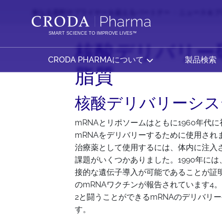
コ
メ
単なる原料サプライヤーを超えるパートナー
ニュース＆ブ
ン
ニ
テ
ュ
SMART SCIENCE TO IMPROVE LIVES™
ン
ー
核酸デリバリー
ツ
を
CRODA PHARMAについて
製品検索
を
ス
脂質
ス
キ
キ
ッ
核酸デリバリーシス
ッ
プ
プ
mRNAとリポソームはともに1960年代
mRNAをデリバリーするために使用されま
治療薬として使用するには、体内に注入
課題がいくつかありました。1990年には、
接的な遺伝子導入が可能であることが証明
のmRNAワクチンが報告されています4。さ
2と闘うことができるmRNAのデリバリーや
す。