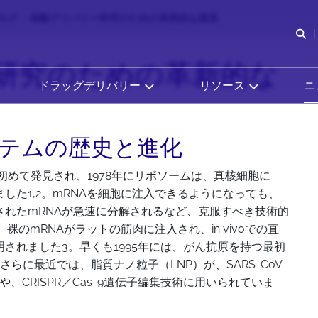
ログ
核酸デリバリー研究のための革新的な脂質
検
研究のための革新的な
ドラッグデリバリー
リソース
ニ
テムの歴史と進化
に初めて発見され、1978年にリポソームは、真核細胞に
した1,2。mRNAを細胞に注入できるようになっても、
されたmRNAが急速に分解されるなど、克服すべき技術的
裸のmRNAがラットの筋肉に注入され、in vivoでの直
されました3。早くも1995年には、がん抗原を持つ最初
らに最近では、脂質ナノ粒子（LNP）が、SARS-CoV-
、CRISPR／Cas-9遺伝子編集技術に用いられていま