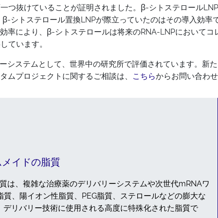
一つ抜けていることが証明されました。β-シトステロールLNP
した。β-シトステロール置換LNPが際立っていたのはその導入
により、β-シトステロールは将来のRNA-LNPにおいてコレ
供しています。
ーシステムとして、世界中の研究所で評価されています。新たな
タムプロジェクトに関するご相談は、
こちら
からお問い合わせ
ムメイドの脂質
純度の極性脂質は、複雑な治療薬のデリバリーシステムや次世代mRNAワ
脂質、陽イオン性脂質、PEG脂質、ステロールなどの膨大な
P）デリバリー技術に使用される高度に特殊化された脂質で