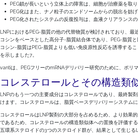
PEG鎖が長いという立体上の障害は、細胞が治療薬を取
PEG化はまた、ナノ粒子のエンドソームからの脱出を妨
PEG化されたシステムの反復投与は、血液クリアランス
LNPにおけるPEG-脂質の他の代替物質が検討されており、最
コシンをベースとした高分子-脂質結合体であり、PEG-脂
コシン-脂質はPEG-脂質よりも低い免疫原性反応を誘導するこ
を示しました7。
vantiは、PEGフリーのmRNAデリバリー研究のために、ポ
コレステロールとその構造類
LNPのもう一つの主要成分はコレステロールであり、最終製剤
けます。コレステロールは、脂質ベースデリバリーシステムに
コレステロールはLNP製剤の大部分を占めるため、より効果
であるため、コレステロールの構造類似体への置換を評価すること
五環系ステロイドの3つのステロイド群が、結果として生じるL