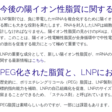
今後の陽イオン性脂質に関す
LNP製剤では、負に帯電したmRNAを複合化するために陽イ
る際にも大きな役割を果たします。RNAを封入したLNPは細
計しなければなりません。陽イオン性脂質の見かけのpKaは、L
す。このことは、陽イオン性電離性脂質が全身循環中で中性電荷を
の放出を促進する能力にとって極めて重要です5。
LNPの重要な成分として、新しい陽イオン性脂質が、mRNA
関する最新情報は
こちら
。
PEG化された脂質と、LNP
歴史的に、ポリエチレングリコール（PEG）脂質は、LNP製
標的指向能力を補助、LNPの自己組織化を促進、LNPのサイ
留まることができるため、「ステルス剤」と呼ばれています5
PEG脂質は素晴らしいものですが、一部には課題もあります。