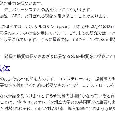
り込む能力を損ないます。
げ、デリバリーシステムの活性低下につながります。
の加速（ABC）と呼ばれる現象を引き起こすことがあります。
近の研究では、ポリサルコシン（pSar）-脂質が有望な代替物
質と同様のステルス特性を示しています。これまでの研究では、
とも示されています。さらに最近では、mRNA-LNPでpSar
リマー鎖長と脂質鎖長がさまざまに異なるpSar-脂質をご提案い
似体
のおよそ35〜45％を占めます。コレステロールは、脂質層の
実効性を持たせるために必要なものですが、コレステロールを
的な代替品を見つけようとする研究努力は理にかなっていると
は、Modernaとオレゴン州立大学との共同研究の重要な出発
NP製剤の粒子径、mRNA封入効率、導入効率にどのような影