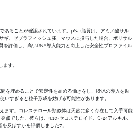
質であることが確認されています。pSar脂質は、アミノ酸サル
ウサギ、ゼブラフィッシュ胚、マウスに投与した場合、ポリサル
-脂質を評価し、高いRNA導入能力と向上した安全性プロファイル
たします。
隙間を埋めることで安定性を高める働きをし、RNAの導入を助
使いすぎると粒子形成を妨げる可能性があります。
言えます。コレステロール類似体は天然に多く存在して入手可能
点でした。彼らは、9,10-セコステロイド、C-24アルキル、
響を及ぼすかを評価しました7。