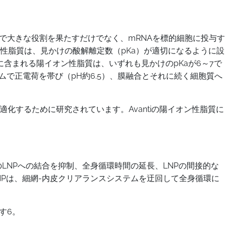
体で大きな役割を果たすだけでなく、mRNAを標的細胞に投与す
性脂質は、見かけの酸解離定数（pKa）が適切になるように設
に含まれる陽イオン性脂質は、いずれも見かけのpKaが6～7で
ムで正電荷を帯び（pH約6.5）、膜融合とそれに続く細胞質へ
化するために研究されています。Avantiの陽イオン性脂質に
のLNPへの結合を抑制、全身循環時間の延長、LNPの間接的な
NPは、細網-内皮クリアランスシステムを迂回して全身循環に
す6。