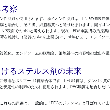
る考察
オン性脂質が使用されます。陽イオン性脂質は、LNPの調製自
胞膜と融合し、その後、細胞基質へと送り込まれます。陽イオン
NP表面でのpKaと考えられます。現在、FDA承認済み治療薬
維持し（脂質のpKaを上回るpH、pH約7.5）、エンドソー
の複雑化、エンドソームの膜融合、細胞質への内容物の放出を最適
におけるステルス剤の未来
剤に最適なポリマー-脂質結合体です。PEG脂質は、タンパク質
ズと安定性の制御のために使用されます。PEG脂質を配合したL
。
これらの課題は、一般的に「PEGのジレンマ」と呼ばれていま