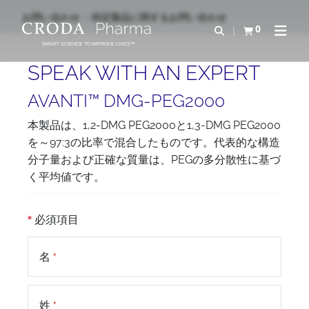
コ
メ
お問い合わせ
特定製品に関するお問い合わせ
ン
ニ
0
検索を開く
カートを確認す
ナビゲ
テ
ュ
SMART SCIENCE TO IMPROVE LIVES™
ン
ー
SPEAK WITH AN EXPERT
ツ
を
を
ス
AVANTI™ DMG-PEG2000
ス
キ
本製品は、1,2-DMG PEG2000と1,3-DMG PEG2000
キ
ッ
を～97:3の比率で混合したものです。代表的な構造
ッ
プ
分子量および正確な質量は、PEGの多分散性に基づ
プ
く平均値です。
必須項目
名
姓