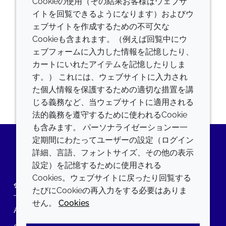
Cookieの使用（その結果お客様はウェブサ
Captcha
イトを回覧できるようになります）およびウ
ェブサイトを作成するための不可欠な
Cookieも含まれます。（例えば回覧中にウ
ェブフォームに入力した情報を記憶したり、
提出
カートにいれたアイテムを記憶したりしま
す。） これには、ウェブサイトに入力され
た個人情報を保護するための適切な措置を講
じる義務など、当ウェブサイトに適用される
法的義務を遵守するために使われるCookie
も含みます。 パーソナライゼーションー一
定期間にわたってユーザーの設定（ログイン
詳細、言語、フォントサイズ、その他の表示
LinkedIn
設定）を記憶するために使用される
Cookies。ウェブサイトに戻ったり回覧する
会社
LEGAL
たびにCookieの再入力をする必要はありま
せん。
Cookies
Annual Report
利用規約