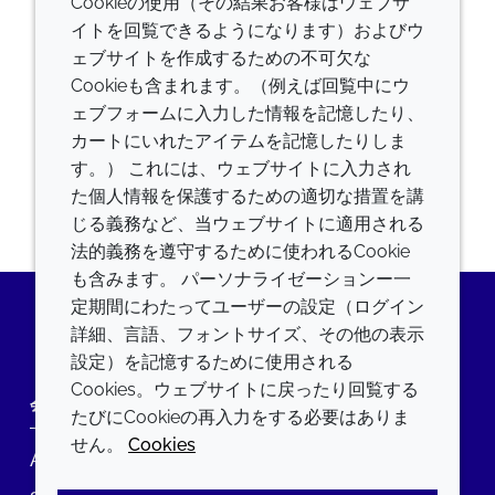
Cookieの使用（その結果お客様はウェブサ
Captcha
イトを回覧できるようになります）およびウ
ェブサイトを作成するための不可欠な
Cookieも含まれます。（例えば回覧中にウ
ェブフォームに入力した情報を記憶したり、
提出
カートにいれたアイテムを記憶したりしま
す。） これには、ウェブサイトに入力され
た個人情報を保護するための適切な措置を講
じる義務など、当ウェブサイトに適用される
法的義務を遵守するために使われるCookie
も含みます。 パーソナライゼーションー一
定期間にわたってユーザーの設定（ログイン
詳細、言語、フォントサイズ、その他の表示
LinkedIn
設定）を記憶するために使用される
Cookies。ウェブサイトに戻ったり回覧する
会社
LEGAL
たびにCookieの再入力をする必要はありま
せん。
Cookies
Annual Report
利用規約