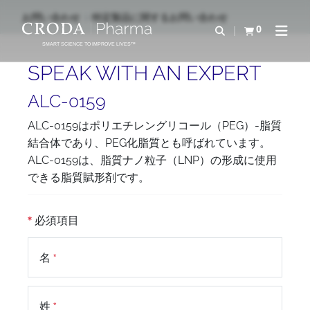
コ
メ
お問い合わせ
特定製品に関するお問い合わせ
ン
ニ
0
検索を開く
カートを確認す
ナビゲ
テ
ュ
SMART SCIENCE TO IMPROVE LIVES™
ン
ー
SPEAK WITH AN EXPERT
ツ
を
を
ス
ALC-0159
ス
キ
ALC-0159はポリエチレングリコール（PEG）-脂質
キ
ッ
結合体であり、PEG化脂質とも呼ばれています。
ッ
プ
ALC-0159は、脂質ナノ粒子（LNP）の形成に使用
プ
できる脂質賦形剤です。
必須項目
名
姓