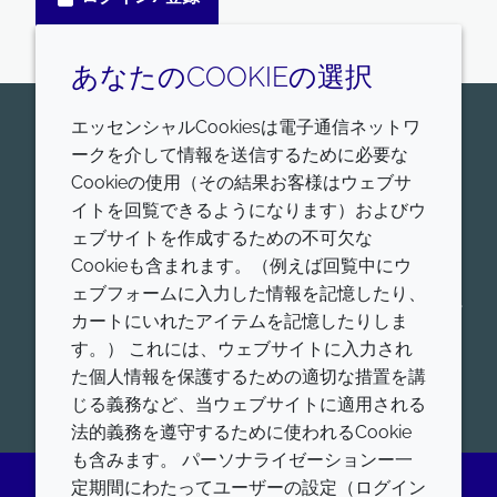
あなたのCOOKIEの選択
エッセンシャルCookiesは電子通信ネットワ
お問い合わせはこちら
ークを介して情報を送信するために必要な
Croda Pharmaは、ヒトおよび動物に適用する、医薬
Cookieの使用（その結果お客様はウェブサ
品賦形剤、ワクチンアジュバント、脂質送達システム
イトを回覧できるようになります）およびウ
の世界的リーダーです。我々の薬物送達プラットフォ
ェブサイトを作成するための不可欠な
ームの詳細をご覧ください。低分子送達、タンパク質
Cookieも含まれます。（例えば回覧中にウ
送達、核酸送達、アジュバントシステム、コンシュー
ェブフォームに入力した情報を記憶したり、
マーヘルスなど、ヒト用および動物用の各薬物送達プ
カートにいれたアイテムを記憶したりしま
ラットフォームにおける製品を、幅広く提供していま
す。） これには、ウェブサイトに入力され
す。
た個人情報を保護するための適切な措置を講
開始
じる義務など、当ウェブサイトに適用される
法的義務を遵守するために使われるCookie
も含みます。 パーソナライゼーションー一
定期間にわたってユーザーの設定（ログイン