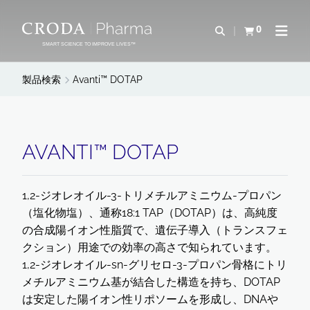
コ
メ
ン
ニ
0
検索を開く
カートを確認す
ナビゲ
テ
ュ
SMART SCIENCE TO IMPROVE LIVES™
ン
ー
ツ
を
製品検索
Avanti™ DOTAP
を
ス
ス
キ
キ
ッ
ッ
プ
AVANTI™ DOTAP
プ
1,2-ジオレオイル-3-トリメチルアミニウム-プロパン
（塩化物塩）、通称18:1 TAP（DOTAP）は、高純度
の合成陽イオン性脂質で、遺伝子導入（トランスフェ
クション）用途での効率の高さで知られています。
1,2-ジオレオイル-sn-グリセロ-3-プロパン骨格にトリ
メチルアミニウム基が結合した構造を持ち、DOTAP
は安定した陽イオン性リポソームを形成し、DNAや