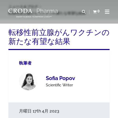
コ
メ
ニュース＆ブログ
ン
ニ
0
検索を開く
転移性前立腺がんワクチンの新たな有望な結果
カートを確認す
ナビゲ
テ
ュ
SMART SCIENCE TO IMPROVE LIVES™
ン
ー
ツ
を
転移性前立腺がんワクチンの
を
ス
新たな有望な結果
ス
キ
キ
ッ
ッ
プ
プ
執筆者
Sofia Popov
Scientific Writer
月曜日 17th 4月 2023