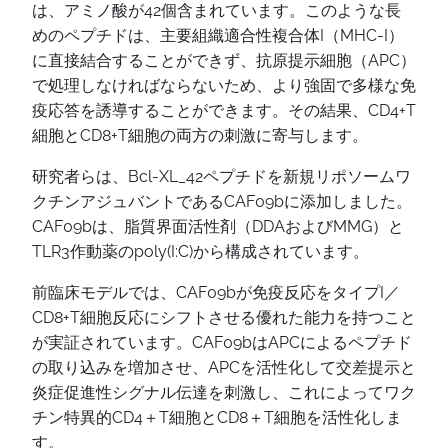
は、アミノ酸が42個含まれています。このような長
めのペプチドは、主要組織適合性複合体I（MHC-I）
に直接結合することができず、抗原提示細胞（APC）
で処理しなければならないため、より強固で多様な免
疫応答を誘導することができます。その結果、CD4+T
細胞とCD8+T細胞の両方の刺激に寄与します。
研究者らは、Bcl-XL_42ペプチドを新規リポソームワ
クチンアジュバントであるCAF09bに添加しました。
CAF09bは、脂質界面活性剤（DDAおよびMMG）と
TLR3作動薬のpoly(I:C)から構成されています。
前臨床モデルでは、CAF09bが免疫反応をタイプI／
CD8+T細胞反応にシフトさせる優れた能力を持つこと
が実証されています。CAF09bはAPCによるペプチド
の取り込みを増加させ、APCを活性化して交差提示と
炎症促進性シグナル伝達を刺激し、これによってワク
チン特異的CD4＋T細胞とCD8＋T細胞を活性化しま
す。