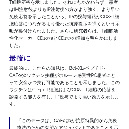
T細胞応答を示しました。それにもかかわらず、患者
はIM注射後よりもIP注射後の方がより強く、より早い
免疫応答を示したことから、IPの投与経路がCD8+T細
胞応答につながるより優れた抗原提示を導くという示
唆が裏付けられました。さらに研究者らは、T細胞活
性化マーカーCD107aとCD137の増加を明らかにしま
した。
最後に
最終的に、これらの知見は、Bcl-XL-ペプチド-
CAF09bワクチン接種がホルモン感受性PC患者にと
って安全かつ実行可能であることを示しました。この
ワクチンはCD4＋T細胞およびCD8＋T細胞の応答を
誘発する能力を有し、IP投与でより高い効力を示しま
す。
「このデータは、CAF09bが抗原特異的がん免疫
療法のための有望なアジュバントであることを示