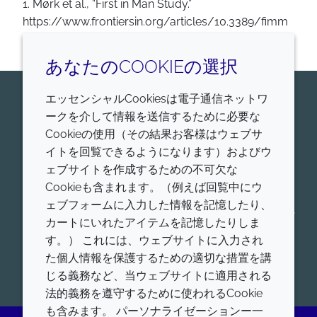
1. Mørk et al., “First in Man Study.”
https://www.frontiersin.org/articles/10.3389/fimm
u.2023.1122977/full
あなたのCOOKIEの選択
エッセンシャルCookiesは電子通信ネットワ
お問い合わせはこちら
ークを介して情報を送信するために必要な
Croda Pharmaは、ヒトおよび動物に適用する、医薬
Cookieの使用（その結果お客様はウェブサ
品賦形剤、ワクチンアジュバント、脂質送達システム
イトを回覧できるようになります）およびウ
の世界的リーダーです。我々の薬物送達プラットフォ
ェブサイトを作成するための不可欠な
ームの詳細をご覧ください。低分子送達、タンパク質
Cookieも含まれます。（例えば回覧中にウ
送達、核酸送達、アジュバントシステム、コンシュー
ェブフォームに入力した情報を記憶したり、
マーヘルスなど、ヒト用および動物用の各薬物送達プ
カートにいれたアイテムを記憶したりしま
ラットフォームにおける製品を、幅広く提供していま
す。） これには、ウェブサイトに入力され
す。
た個人情報を保護するための適切な措置を講
開始
じる義務など、当ウェブサイトに適用される
法的義務を遵守するために使われるCookie
も含みます。 パーソナライゼーションー一