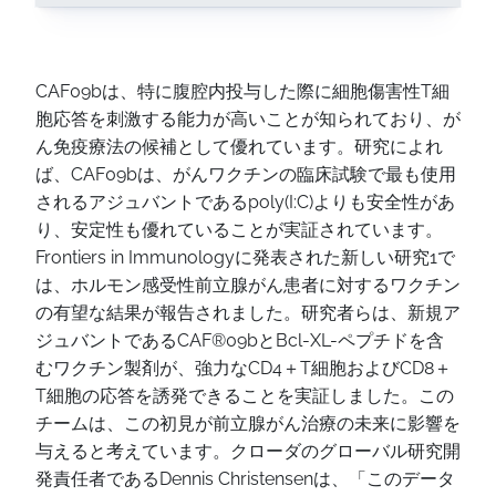
CAF09bは、特に腹腔内投与した際に細胞傷害性T細
胞応答を刺激する能力が高いことが知られており、が
ん免疫療法の候補として優れています。研究によれ
ば、CAF09bは、がんワクチンの臨床試験で最も使用
されるアジュバントであるpoly(I:C)よりも安全性があ
り、安定性も優れていることが実証されています。
Frontiers in Immunologyに発表された新しい研究1で
は、ホルモン感受性前立腺がん患者に対するワクチン
の有望な結果が報告されました。研究者らは、新規ア
ジュバントであるCAF®09bとBcl-XL-ペプチドを含
むワクチン製剤が、強力なCD4＋T細胞およびCD8＋
T細胞の応答を誘発できることを実証しました。この
チームは、この初見が前立腺がん治療の未来に影響を
与えると考えています。クローダのグローバル研究開
発責任者であるDennis Christensenは、「このデータ