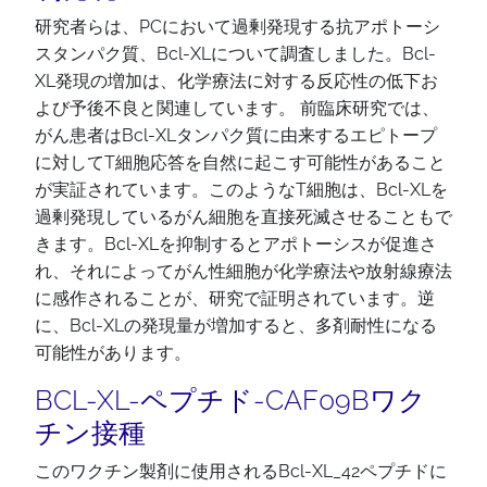
研究者らは、PCにおいて過剰発現する抗アポトーシ
スタンパク質、Bcl-XLについて調査しました。Bcl-
XL発現の増加は、化学療法に対する反応性の低下お
よび予後不良と関連しています。 前臨床研究では、
がん患者はBcl-XLタンパク質に由来するエピトープ
に対してT細胞応答を自然に起こす可能性があること
が実証されています。このようなT細胞は、Bcl-XLを
過剰発現しているがん細胞を直接死滅させることもで
きます。Bcl-XLを抑制するとアポトーシスが促進さ
れ、それによってがん性細胞が化学療法や放射線療法
に感作されることが、研究で証明されています。逆
に、Bcl-XLの発現量が増加すると、多剤耐性になる
可能性があります。
BCL-XL-ペプチド-CAF09Bワク
チン接種
このワクチン製剤に使用されるBcl-XL_42ペプチドに