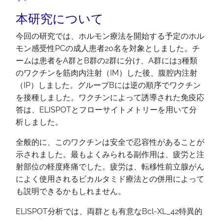
本研究について
今回の研究では、ホルモン療法を開始する予定のホル
モン感受性PCの成人患者20名を対象としました。チ
ームは患者をA群とB群の2群に分け、A群には3種類
のワクチンを筋肉内注射（IM）した後、腹腔内注射
（IP）しました。グループBには逆の順序でワクチン
を接種しました。ワクチンによって誘導された免疫応
答は、ELISPOTとフローサイトメトリーを用いて分
析しました。
全般的に、このワクチンは安全で忍容性があることが
示されました。最もよくみられる副作用は、疲労と注
射部位の軽度疼痛でした。疲労は、転移性前立腺がん
によく使用されるビカルタミド療法との併用によって
も説明できるかもしれません。
ELISPOT分析では、両群とも有意なBcl-XL_42特異的