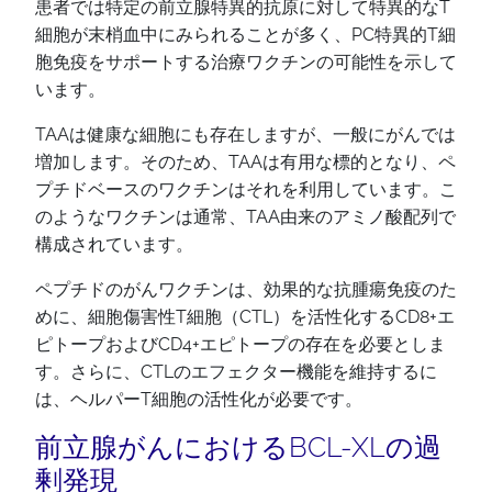
患者では特定の前立腺特異的抗原に対して特異的なT
細胞が末梢血中にみられることが多く、PC特異的T細
胞免疫をサポートする治療ワクチンの可能性を示して
います。
TAAは健康な細胞にも存在しますが、一般にがんでは
増加します。そのため、TAAは有用な標的となり、ペ
プチドベースのワクチンはそれを利用しています。こ
のようなワクチンは通常、TAA由来のアミノ酸配列で
構成されています。
ペプチドのがんワクチンは、効果的な抗腫瘍免疫のた
めに、細胞傷害性T細胞（CTL）を活性化するCD8+エ
ピトープおよびCD4+エピトープの存在を必要としま
す。さらに、CTLのエフェクター機能を維持するに
は、ヘルパーT細胞の活性化が必要です。
前立腺がんにおけるBCL-XLの過
剰発現