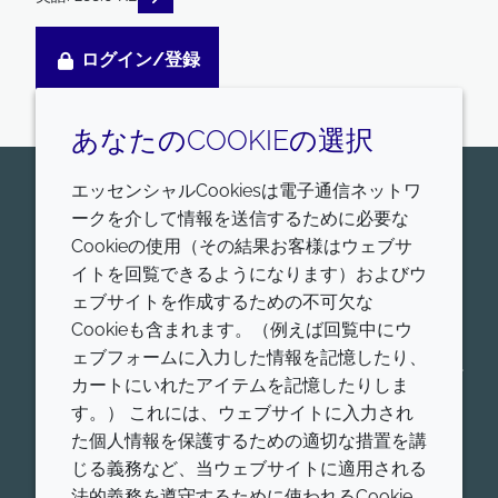
ログイン/登録
あなたのCOOKIEの選択
エッセンシャルCookiesは電子通信ネットワ
お問い合わせはこちら
ークを介して情報を送信するために必要な
Croda Pharmaは、ヒトおよび動物に適用する、医薬
Cookieの使用（その結果お客様はウェブサ
品賦形剤、ワクチンアジュバント、脂質送達システム
イトを回覧できるようになります）およびウ
の世界的リーダーです。我々の薬物送達プラットフォ
ェブサイトを作成するための不可欠な
ームの詳細をご覧ください。低分子送達、タンパク質
Cookieも含まれます。（例えば回覧中にウ
送達、核酸送達、アジュバントシステム、コンシュー
ェブフォームに入力した情報を記憶したり、
マーヘルスなど、ヒト用および動物用の各薬物送達プ
カートにいれたアイテムを記憶したりしま
ラットフォームにおける製品を、幅広く提供していま
す。） これには、ウェブサイトに入力され
す。
た個人情報を保護するための適切な措置を講
開始
じる義務など、当ウェブサイトに適用される
法的義務を遵守するために使われるCookie