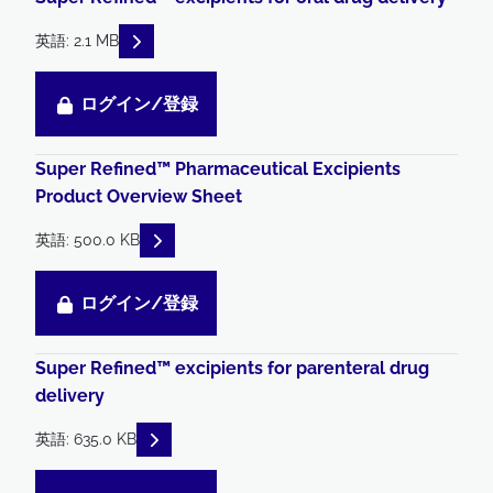
READ DESCRIPTIONS
英語: 2.1 MB
ログイン/登録
Super Refined™ Pharmaceutical Excipients
Product Overview Sheet
READ DESCRIPTIONS
英語: 500.0 KB
ログイン/登録
Super Refined™ excipients for parenteral drug
delivery
READ DESCRIPTIONS
英語: 635.0 KB