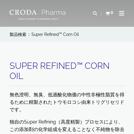
コ
メ
ン
ニ
0
検索を開く
カートを確認す
ナビゲ
テ
ュ
SMART SCIENCE TO IMPROVE LIVES™
ン
ー
ツ
を
製品検索
Super Refined™ Corn Oil
を
ス
ス
キ
キ
ッ
ッ
プ
SUPER REFINED™ CORN
プ
OIL
無色澄明、無臭、低過酸化物価の中性非極性脂質を得
るために精製されたトウモロコシ由来トリグリセリド
です。
独自のSuper Refining（高度精製）プロセスにより、
この添加剤の化学組成を変えることなく不純物を除去