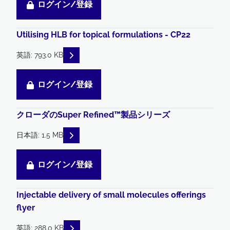
ログイン/登録
Utilising HLB for topical formulations - CP22
READ DESCRIPTIONS
英語: 793.0 KB
ログイン/登録
クローダのSuper Refined™製品シリーズ
READ DESCRIPTIONS
日本語: 1.5 MB
ログイン/登録
Injectable delivery of small molecules offerings
flyer
READ DESCRIPTIONS
英語: 288.0 KB