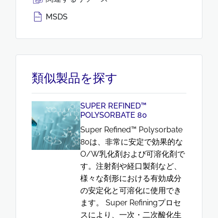
MSDS
類似製品を探す
SUPER REFINED™
POLYSORBATE 80
Super Refined™ Polysorbate
80は、非常に安定で効果的な
O/W乳化剤および可溶化剤で
す。注射剤や経口製剤など、
様々な剤形における有効成分
の安定化と可溶化に使用でき
ます。 Super Refiningプロセ
スにより、一次・二次酸化生