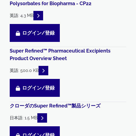
Polysorbates for Biopharma - CP22
READ DESCRIPTIONS
英語: 4.3 MB
ログイン/登録
Super Refined™ Pharmaceutical Excipients
Product Overview Sheet
READ DESCRIPTIONS
英語: 500.0 KB
ログイン/登録
クローダのSuper Refined™製品シリーズ
READ DESCRIPTIONS
日本語: 1.5 MB
ログイン/登録