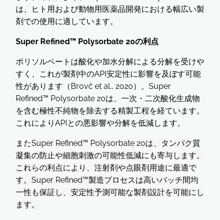
は、ヒト用および動物用医薬品開発における幅広い製
剤での使用に適しています。
Super Refined™ Polysorbate 20の利点
ポリソルベートは酸化や加水分解による分解を受けや
すく、これが製剤中のAPI安定性に影響を及ぼす可能
性があります（Brovč et al., 2020）。Super
Refined™ Polysorbate 20は、一次・二次酸化生成物
を含む極性不純物を除去する精製工程を経ています。
これによりAPIとの悪影響や分解を低減します。
また
Super Refined™ Polysorbate 20は、タンパク質
凝集の防止や細胞刺激の可能性低減にも寄与します。
これらの利点により、注射剤や点眼剤用途に最適で
す。Super Refined™製造プロセスは高いバッチ間均
一性も保証し、安定性予測可能な製剤設計を可能にし
ます。