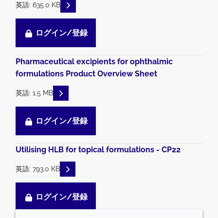
READ DESCRIPTIONS
英語: 635.0 KB
ログイン/登録
Pharmaceutical excipients for ophthalmic
formulations Product Overview Sheet
READ DESCRIPTIONS
英語: 1.5 MB
ログイン/登録
Utilising HLB for topical formulations - CP22
READ DESCRIPTIONS
英語: 793.0 KB
ログイン/登録