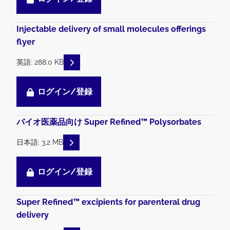
Injectable delivery of small molecules offerings
flyer
READ DESCRIPTIONS
英語: 288.0 KB
ログイン/登録
バイオ医薬品向け Super Refined™ Polysorbates
READ DESCRIPTIONS
日本語: 3.2 MB
ログイン/登録
Super Refined™ excipients for parenteral drug
delivery