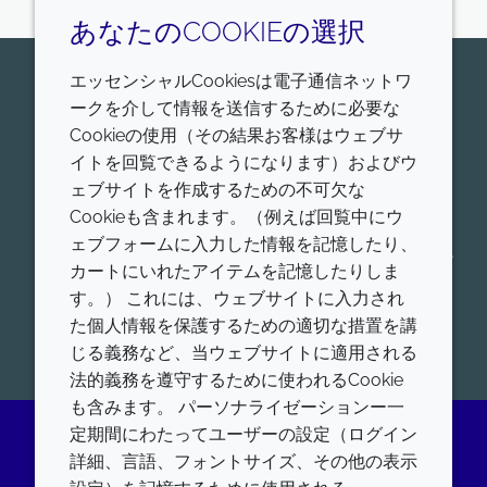
あなたのCOOKIEの選択
エッセンシャルCookiesは電子通信ネットワ
お問い合わせはこちら
ークを介して情報を送信するために必要な
Croda Pharmaは、ヒトおよび動物に適用する、医薬
Cookieの使用（その結果お客様はウェブサ
品賦形剤、ワクチンアジュバント、脂質送達システム
イトを回覧できるようになります）およびウ
の世界的リーダーです。我々の薬物送達プラットフォ
ェブサイトを作成するための不可欠な
ームの詳細をご覧ください。低分子送達、タンパク質
Cookieも含まれます。（例えば回覧中にウ
送達、核酸送達、アジュバントシステム、コンシュー
ェブフォームに入力した情報を記憶したり、
マーヘルスなど、ヒト用および動物用の各薬物送達プ
カートにいれたアイテムを記憶したりしま
ラットフォームにおける製品を、幅広く提供していま
す。） これには、ウェブサイトに入力され
す。
た個人情報を保護するための適切な措置を講
開始
じる義務など、当ウェブサイトに適用される
法的義務を遵守するために使われるCookie
も含みます。 パーソナライゼーションー一
定期間にわたってユーザーの設定（ログイン
詳細、言語、フォントサイズ、その他の表示
LinkedIn