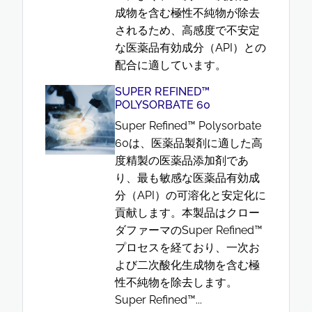
成物を含む極性不純物が除去
されるため、高感度で不安定
な医薬品有効成分（API）との
配合に適しています。
SUPER REFINED™
POLYSORBATE 60
Super Refined™ Polysorbate
60は、医薬品製剤に適した高
度精製の医薬品添加剤であ
り、最も敏感な医薬品有効成
分（API）の可溶化と安定化に
貢献します。本製品はクロー
ダファーマのSuper Refined™
プロセスを経ており、一次お
よび二次酸化生成物を含む極
性不純物を除去します。
Super Refined™...