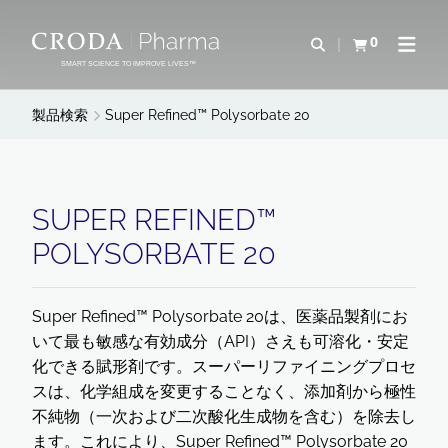
コ
メ
ン
ニ
0
検索を開く
カートを確認す
ナビゲ
テ
ュ
SMART SCIENCE TO IMPROVE LIVES™
ン
ー
ツ
を
製品検索
Super Refined™ Polysorbate 20
を
ス
ス
キ
キ
ッ
ッ
プ
SUPER REFINED™
プ
POLYSORBATE 20
Super Refined™ Polysorbate 20は、医薬品製剤にお
いて最も敏感な有効成分（API）さえも可溶化・安定
化できる賦形剤です。スーパーリファイニングプロセ
スは、化学組成を変更することなく、添加剤から極性
不純物（一次および二次酸化生成物を含む）を除去し
ます。これにより、Super Refined™ Polysorbate 20